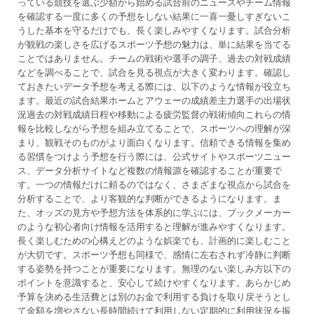
っている競技を選ぶ少額から始める試合前のニュースやチーム情報
を確認する一度に多くの予想をしない結果に一喜一憂しすぎないこ
うした基本を守るだけでも、長く楽しみやすくなります。試合分析
が観戦の楽しさを広げるスポーツ予想の魅力は、単に結果を当てる
ことではありません。チームの戦術や選手の調子、過去の対戦成績
などを調べることで、試合を見る視点が大きく変わります。確認し
ておきたいデータ予想を考える際には、以下のような情報が役立ち
ます。最近の試合結果ホームとアウェーの成績差主力選手の出場状
況過去の対戦成績日程や移動による疲労監督の戦術傾向これらの情
報を比較しながら予想を組み立てることで、スポーツへの理解が深
まり、観戦そのものがより面白くなります。信頼できる情報を集め
る習慣をつけよう予想を行う際には、公式サイトやスポーツニュー
ス、データ分析サイトなど複数の情報源を確認することが重要で
す。一つの情報だけに頼るのではなく、さまざまな視点から試合を
分析することで、より客観的な判断ができるようになります。ま
た、オッズの見方や予想方法を体系的に学ぶには、ブックメーカー
のような初心者向け情報を活用すると理解が進みやすくなります。
長く楽しむための心構えどのような娯楽でも、計画的に楽しむこと
が大切です。スポーツ予想も同様で、感情に左右されず冷静に判断
する姿勢を持つことが重要になります。無理のない楽しみ方以下の
ポイントを意識すると、安心して続けやすくなります。あらかじめ
予算を決める生活費とは別のお金で利用する負けを取り戻そうとし
て金額を増やさない長時間続けて利用しない定期的に利用状況を振