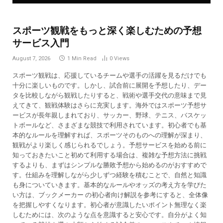
スポーツ観戦をもっと深く楽しむための予想
サービス入門
August 7, 2026
1 Min Read
0
Views
スポーツ観戦は、応援しているチームや選手の活躍を見るだけでも
十分に楽しいものです。しかし、試合前に展開を予想したり、デー
タを比較しながら観戦したりすると、戦術や選手交代の意味まで見
えてきて、観戦体験はさらに充実します。海外ではスポーツ予想サ
ービスが長年親しまれており、サッカー、野球、テニス、バスケッ
トボールなど、さまざまな競技で利用されています。初心者でも基
本的なルールを理解すれば、スポーツそのものへの理解が深まり、
観戦がより楽しく感じられるでしょう。予想サービスを始める前に
知っておきたいこと初めて利用する場合は、複雑な予想方法に挑戦
するよりも、まずはシンプルな勝敗予想から始めるのがおすすめで
す。仕組みを理解しながら少しずつ経験を積むことで、自然と知識
も身についていきます。基本的なルールやオッズの考え方を学びた
い方は、ブックメーカー の初心者向け解説を参考にすると、全体像
を把握しやすくなります。初心者が意識したいポイント無理なく楽
しむためには、次のような点を意識すると安心です。自分がよく知