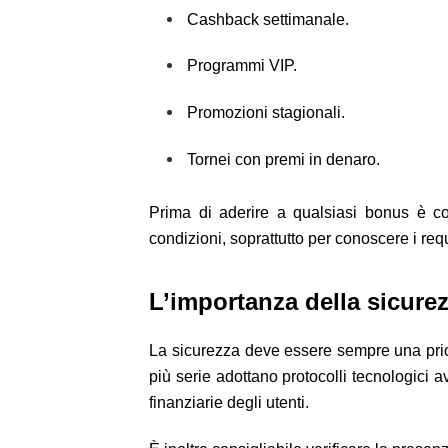
Cashback settimanale.
Programmi VIP.
Promozioni stagionali.
Tornei con premi in denaro.
Prima di aderire a qualsiasi bonus è c
condizioni, soprattutto per conoscere i req
L’importanza della sicure
La sicurezza deve essere sempre una prior
più serie adottano protocolli tecnologici 
finanziarie degli utenti.