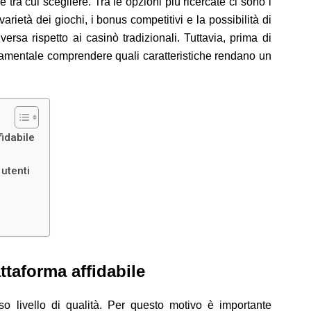
ra cui scegliere. Tra le opzioni più ricercate ci sono i
varietà dei giochi, i bonus competitivi e la possibilità di
versa rispetto ai casinò tradizionali. Tuttavia, prima di
ndamentale comprendere quali caratteristiche rendano un
idabile
utenti
taforma affidabile
sso livello di qualità. Per questo motivo è importante