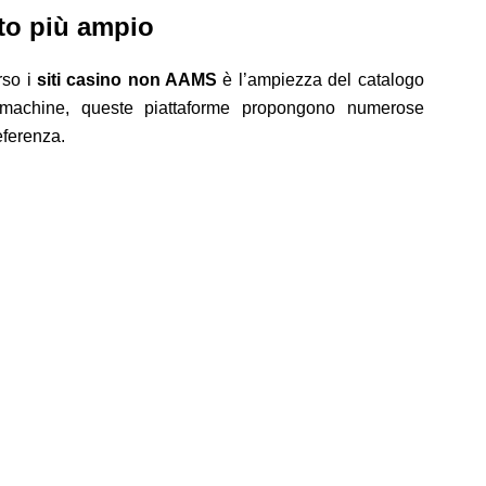
to più ampio
rso i
siti casino non AAMS
è l’ampiezza del catalogo
lot machine, queste piattaforme propongono numerose
eferenza.