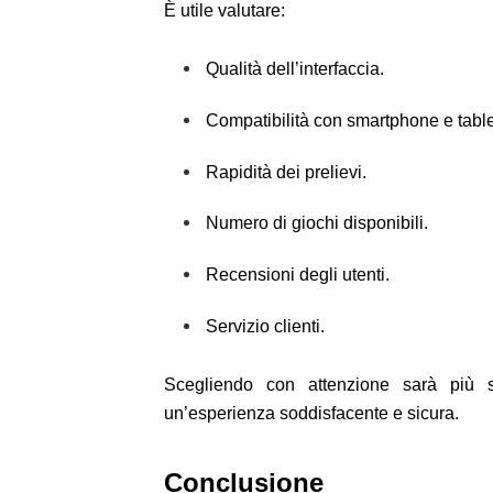
È utile valutare:
Qualità dell’interfaccia.
Compatibilità con smartphone e table
Rapidità dei prelievi.
Numero di giochi disponibili.
Recensioni degli utenti.
Servizio clienti.
Scegliendo con attenzione sarà più s
un’esperienza soddisfacente e sicura.
Conclusione