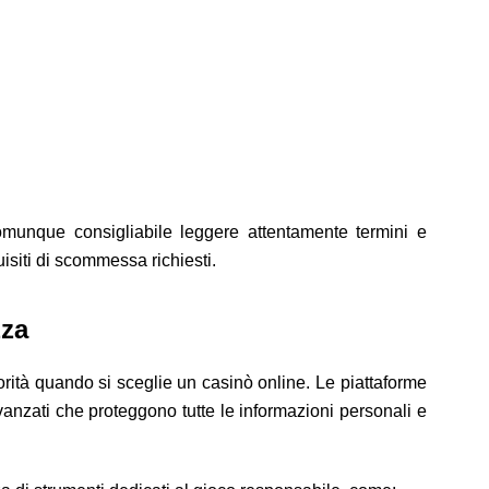
omunque consigliabile leggere attentamente termini e
uisiti di scommessa richiesti.
zza
ità quando si sceglie un casinò online. Le piattaforme
avanzati che proteggono tutte le informazioni personali e