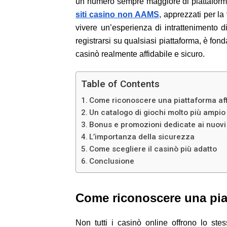
un numero sempre maggiore di piattaforme t
siti casino non AAMS
, apprezzati per la 
vivere un’esperienza di intrattenimento di
registrarsi su qualsiasi piattaforma, è fo
casinò realmente affidabile e sicuro.
Table of Contents
Come riconoscere una piattaforma aff
Un catalogo di giochi molto più ampio
Bonus e promozioni dedicate ai nuovi 
L’importanza della sicurezza
Come scegliere il casinò più adatto
Conclusione
Come riconoscere una piat
Non tutti i casinò online offrono lo ste