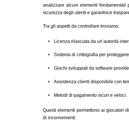
analizzare alcuni elementi fondamentali p
sicurezza degli utenti e garantisce traspar
Tra gli aspetti da controllare troviamo:
Licenza rilasciata da un’autorità inte
Sistema di crittografia per protegger
Giochi sviluppati da software provider 
Assistenza clienti disponibile con tem
Metodi di pagamento sicuri e veloci.
Questi elementi permettono ai giocatori di 
di inconvenienti.