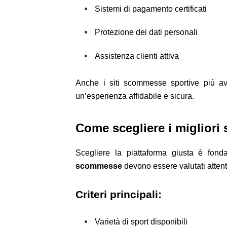
Sistemi di pagamento certificati
Protezione dei dati personali
Assistenza clienti attiva
Anche i siti scommesse sportive più av
un’esperienza affidabile e sicura.
Come scegliere i migliori
Scegliere la piattaforma giusta è fond
scommesse
devono essere valutati attent
Criteri principali:
Varietà di sport disponibili