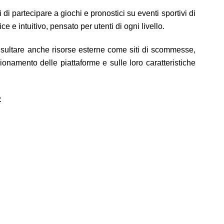
 di partecipare a giochi e pronostici su eventi sportivi di
e e intuitivo, pensato per utenti di ogni livello.
onsultare anche risorse esterne come siti di scommesse,
ionamento delle piattaforme e sulle loro caratteristiche
: