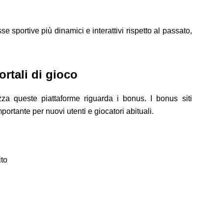
 sportive più dinamici e interattivi rispetto al passato,
rtali di gioco
za queste piattaforme riguarda i bonus. I bonus siti
rtante per nuovi utenti e giocatori abituali.
ito