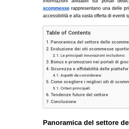
informazioni affidabili sui portali de
scommesse
rappresentano una delle princ
accessibilità e alla vasta offerta di eventi s
Table of Contents
Panoramica del settore delle scomme
Evoluzione dei siti scommesse sporti
Le principali innovazioni includono:
Bonus e promozioni nei portali di gio
Sicurezza e affidabilità delle piattaf
Aspetti da considerare:
Come scegliere i migliori siti di sco
Criteri principali:
Tendenze future del settore
Conclusione
Panoramica del settore d