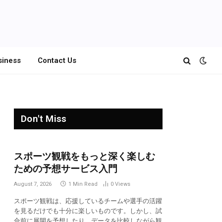
siness
Contact Us
Don't Miss
スポーツ観戦をもっと深く楽しむ
ための予想サービス入門
August 7, 2026
1 Min Read
0
Views
スポーツ観戦は、応援しているチームや選手の活躍
を見るだけでも十分に楽しいものです。しかし、試
合前に展開を予想したり、データを比較しながら観