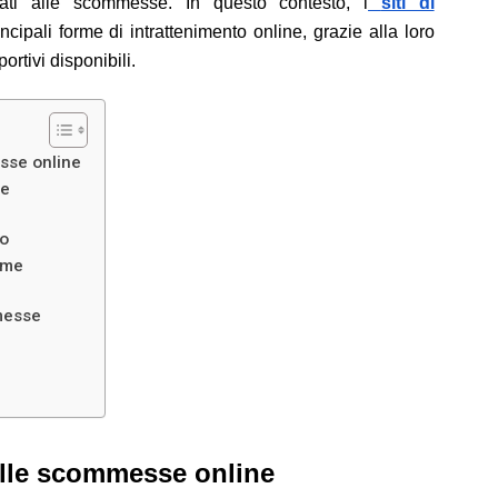
dicati alle scommesse. In questo contesto, i
siti di
ipali forme di intrattenimento online, grazie alla loro
portivi disponibili.
sse online
ve
co
orme
mmesse
elle scommesse online