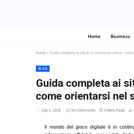
Home
Business
Home
»
Guida completa ai siti di scommesse online: come o
BLOG
Guida completa ai si
come orientarsi nel 
July 6, 2026
No Comments
3 Mins Read
Il mondo del gioco digitale è in conti