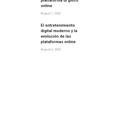
piattaforma di gioco
online
August 7, 2026
El entretenimiento
digital moderno y la
evolución de las
plataformas online
August 6, 2026