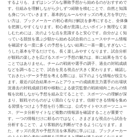
するよりも、まずはシンプルな勝敗予想から始めるのがおすすめで
す。仕組みを理解しながら少しずつ経験を積むことで、自然と知識
も身についていきます。基本的なルールやオッズの考え方を学びた
い方は、ブックメーカー の初心者向け解説を参考にすると、全体像
を把握しやすくなります。初心者が意識したいポイント無理なく楽
しむためには、次のような点を意識すると安心です。自分がよく知
っている競技を選ぶ少額から始める試合前のニュースやチーム情報
を確認する一度に多くの予想をしない結果に一喜一憂しすぎないこ
うした基本を守るだけでも、長く楽しみやすくなります。試合分析
が観戦の楽しさを広げるスポーツ予想の魅力は、単に結果を当てる
ことではありません。チームの戦術や選手の調子、過去の対戦成績
などを調べることで、試合を見る視点が大きく変わります。確認し
ておきたいデータ予想を考える際には、以下のような情報が役立ち
ます。最近の試合結果ホームとアウェーの成績差主力選手の出場状
況過去の対戦成績日程や移動による疲労監督の戦術傾向これらの情
報を比較しながら予想を組み立てることで、スポーツへの理解が深
まり、観戦そのものがより面白くなります。信頼できる情報を集め
る習慣をつけよう予想を行う際には、公式サイトやスポーツニュー
ス、データ分析サイトなど複数の情報源を確認することが重要で
す。一つの情報だけに頼るのではなく、さまざまな視点から試合を
分析することで、より客観的な判断ができるようになります。ま
た、オッズの見方や予想方法を体系的に学ぶには、ブックメーカー
のような初心者向け情報を活用すると理解が進みやすくなります。