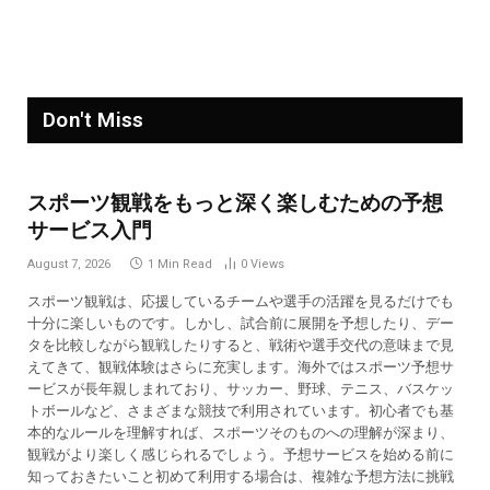
Don't Miss
スポーツ観戦をもっと深く楽しむための予想
サービス入門
August 7, 2026
1 Min Read
0
Views
スポーツ観戦は、応援しているチームや選手の活躍を見るだけでも
十分に楽しいものです。しかし、試合前に展開を予想したり、デー
タを比較しながら観戦したりすると、戦術や選手交代の意味まで見
えてきて、観戦体験はさらに充実します。海外ではスポーツ予想サ
ービスが長年親しまれており、サッカー、野球、テニス、バスケッ
トボールなど、さまざまな競技で利用されています。初心者でも基
本的なルールを理解すれば、スポーツそのものへの理解が深まり、
観戦がより楽しく感じられるでしょう。予想サービスを始める前に
知っておきたいこと初めて利用する場合は、複雑な予想方法に挑戦