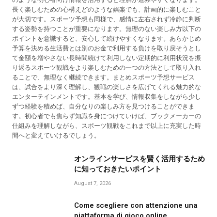
長く楽しむための心構えどのような娯楽でも、計画的に楽しむこと
が大切です。スポーツ予想も同様で、感情に左右されず冷静に判断
する姿勢を持つことが重要になります。無理のない楽しみ方以下の
ポイントを意識すると、安心して続けやすくなります。あらかじめ
予算を決める生活費とは別のお金で利用する負けを取り戻そうとし
て金額を増やさない長時間続けて利用しない定期的に利用状況を振
り返るスポーツ観戦をより楽しむための一つの方法として取り入れ
ることで、無理なく継続できます。まとめスポーツ予想サービス
は、試合をより深く理解し、観戦の楽しさを広げてくれる魅力的な
エンターテインメントです。基本を学び、情報収集をしながら少し
ずつ経験を積めば、自分なりの楽しみ方を見つけることができま
す。初心者でも焦らず知識を身につけていけば、ブックメーカーの
仕組みを理解しながら、スポーツ観戦をこれまで以上に充実した時
間へと変えていけるでしょう。
オンラインサービスを賢く活用するため
に知っておきたいポイント
August 7, 2026
Come scegliere con attenzione una
piattaforma di gioco online