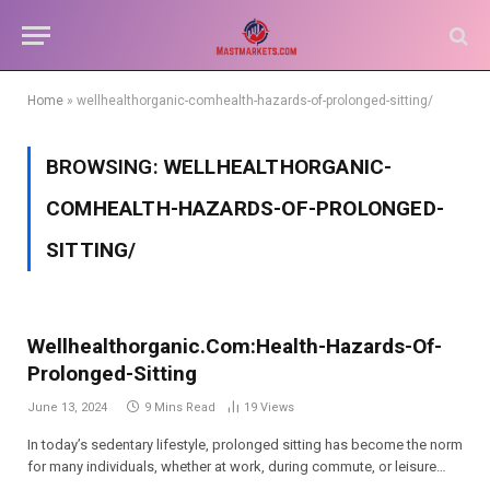
Home
»
wellhealthorganic-comhealth-hazards-of-prolonged-sitting/
BROWSING:
WELLHEALTHORGANIC-
COMHEALTH-HAZARDS-OF-PROLONGED-
SITTING/
Wellhealthorganic.Com:Health-Hazards-Of-
Prolonged-Sitting
June 13, 2024
9 Mins Read
19
Views
In today’s sedentary lifestyle, prolonged sitting has become the norm
for many individuals, whether at work, during commute, or leisure…