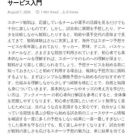
サービス入門
August 7, 2026
1 Min Read
0
Views
スポーツ観戦は、応援しているチームや選手の活躍を見るだけでも
十分に楽しいものです。しかし、試合前に展開を予想したり、デー
タを比較しながら観戦したりすると、戦術や選手交代の意味まで見
えてきて、観戦体験はさらに充実します。海外ではスポーツ予想サ
ービスが長年親しまれており、サッカー、野球、テニス、バスケッ
トボールなど、さまざまな競技で利用されています。初心者でも基
本的なルールを理解すれば、スポーツそのものへの理解が深まり、
観戦がより楽しく感じられるでしょう。予想サービスを始める前に
知っておきたいこと初めて利用する場合は、複雑な予想方法に挑戦
するよりも、まずはシンプルな勝敗予想から始めるのがおすすめで
す。仕組みを理解しながら少しずつ経験を積むことで、自然と知識
も身についていきます。基本的なルールやオッズの考え方を学びた
い方は、ブックメーカー の初心者向け解説を参考にすると、全体像
を把握しやすくなります。初心者が意識したいポイント無理なく楽
しむためには、次のような点を意識すると安心です。自分がよく知
っている競技を選ぶ少額から始める試合前のニュースやチーム情報
を確認する一度に多くの予想をしない結果に一喜一憂しすぎないこ
うした基本を守るだけでも、長く楽しみやすくなります。試合分析
が観戦の楽しさを広げるスポーツ予想の魅力は、単に結果を当てる