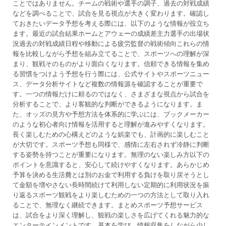
ことではありません。チームの戦術や選手の調子、過去の対戦成績
などを調べることで、試合を見る視点が大きく変わります。確認し
ておきたいデータ予想を考える際には、以下のような情報が役立ち
ます。最近の試合結果ホームとアウェーの成績差主力選手の出場状
況過去の対戦成績日程や移動による疲労監督の戦術傾向これらの情
報を比較しながら予想を組み立てることで、スポーツへの理解が深
まり、観戦そのものがより面白くなります。信頼できる情報を集め
る習慣をつけよう予想を行う際には、公式サイトやスポーツニュー
ス、データ分析サイトなど複数の情報源を確認することが重要で
す。一つの情報だけに頼るのではなく、さまざまな視点から試合を
分析することで、より客観的な判断ができるようになります。ま
た、オッズの見方や予想方法を体系的に学ぶには、ブックメーカー
のような初心者向け情報を活用すると理解が進みやすくなります。
長く楽しむための心構えどのような娯楽でも、計画的に楽しむこと
が大切です。スポーツ予想も同様で、感情に左右されず冷静に判断
する姿勢を持つことが重要になります。無理のない楽しみ方以下の
ポイントを意識すると、安心して続けやすくなります。あらかじめ
予算を決める生活費とは別のお金で利用する負けを取り戻そうとし
て金額を増やさない長時間続けて利用しない定期的に利用状況を振
り返るスポーツ観戦をより楽しむための一つの方法として取り入れ
ることで、無理なく継続できます。まとめスポーツ予想サービス
は、試合をより深く理解し、観戦の楽しさを広げてくれる魅力的な
エンターテインメントです。基本を学び、情報収集をしながら少し