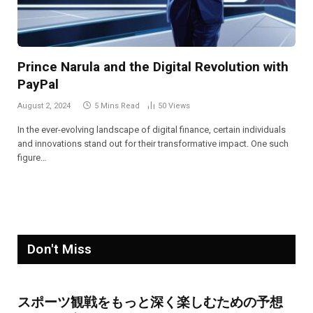
Prince Narula and the Digital Revolution with
PayPal
August 2, 2024
5 Mins Read
50
Views
In the ever-evolving landscape of digital finance, certain individuals
and innovations stand out for their transformative impact. One such
figure…
Don't Miss
スポーツ観戦をもっと深く楽しむための予想