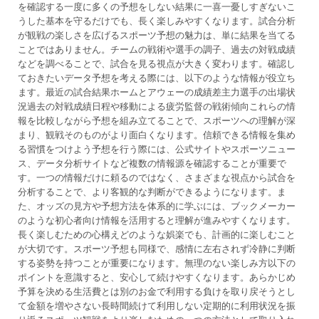
を確認する一度に多くの予想をしない結果に一喜一憂しすぎないこ
うした基本を守るだけでも、長く楽しみやすくなります。試合分析
が観戦の楽しさを広げるスポーツ予想の魅力は、単に結果を当てる
ことではありません。チームの戦術や選手の調子、過去の対戦成績
などを調べることで、試合を見る視点が大きく変わります。確認し
ておきたいデータ予想を考える際には、以下のような情報が役立ち
ます。最近の試合結果ホームとアウェーの成績差主力選手の出場状
況過去の対戦成績日程や移動による疲労監督の戦術傾向これらの情
報を比較しながら予想を組み立てることで、スポーツへの理解が深
まり、観戦そのものがより面白くなります。信頼できる情報を集め
る習慣をつけよう予想を行う際には、公式サイトやスポーツニュー
ス、データ分析サイトなど複数の情報源を確認することが重要で
す。一つの情報だけに頼るのではなく、さまざまな視点から試合を
分析することで、より客観的な判断ができるようになります。ま
た、オッズの見方や予想方法を体系的に学ぶには、ブックメーカー
のような初心者向け情報を活用すると理解が進みやすくなります。
長く楽しむための心構えどのような娯楽でも、計画的に楽しむこと
が大切です。スポーツ予想も同様で、感情に左右されず冷静に判断
する姿勢を持つことが重要になります。無理のない楽しみ方以下の
ポイントを意識すると、安心して続けやすくなります。あらかじめ
予算を決める生活費とは別のお金で利用する負けを取り戻そうとし
て金額を増やさない長時間続けて利用しない定期的に利用状況を振