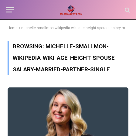
Home
»
michelle-smallmon-wikipedia-wiki-age-height-spouse-salary-married-partner-single
BROWSING:
MICHELLE-SMALLMON-
WIKIPEDIA-WIKI-AGE-HEIGHT-SPOUSE-
SALARY-MARRIED-PARTNER-SINGLE