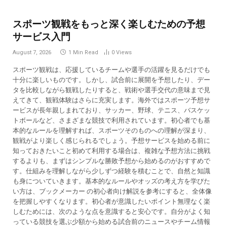
スポーツ観戦をもっと深く楽しむための予想
サービス入門
August 7, 2026
1 Min Read
0
Views
スポーツ観戦は、応援しているチームや選手の活躍を見るだけでも
十分に楽しいものです。しかし、試合前に展開を予想したり、デー
タを比較しながら観戦したりすると、戦術や選手交代の意味まで見
えてきて、観戦体験はさらに充実します。海外ではスポーツ予想サ
ービスが長年親しまれており、サッカー、野球、テニス、バスケッ
トボールなど、さまざまな競技で利用されています。初心者でも基
本的なルールを理解すれば、スポーツそのものへの理解が深まり、
観戦がより楽しく感じられるでしょう。予想サービスを始める前に
知っておきたいこと初めて利用する場合は、複雑な予想方法に挑戦
するよりも、まずはシンプルな勝敗予想から始めるのがおすすめで
す。仕組みを理解しながら少しずつ経験を積むことで、自然と知識
も身についていきます。基本的なルールやオッズの考え方を学びた
い方は、ブックメーカー の初心者向け解説を参考にすると、全体像
を把握しやすくなります。初心者が意識したいポイント無理なく楽
しむためには、次のような点を意識すると安心です。自分がよく知
っている競技を選ぶ少額から始める試合前のニュースやチーム情報