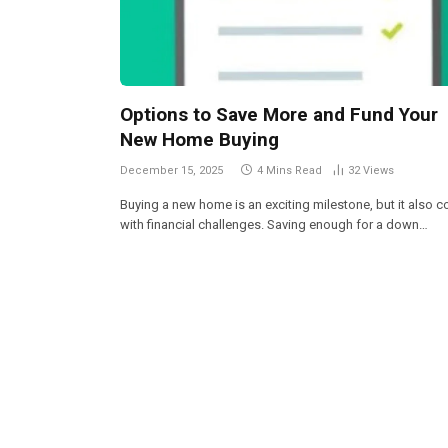
Options to Save More and Fund Your
New Home Buying
December 15, 2025
4 Mins Read
32
Views
Buying a new home is an exciting milestone, but it also 
with financial challenges. Saving enough for a down…