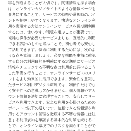
容を判断することが大切です。関連情報を探す場合
は、オンラインカジノサイトのような情報ページを
参考にすることで、サービスの特徴や選択時のポイ
ントを把握しやすくなります。快適なオンライン利
用を実現する方法オンラインサービスを長期間利用
するには、使いやすい環境を選ぶことが重要です。
複雑な操作が必要なサービスよりも、直感的に利用
できる設計のものを選ぶことで、初心者でも安心し
て活用できます。快適に利用するためには、次のよ
うな点を意識しましょう。必要な機能を事前に確認
する自分の利用目的を明確にする定期的にサービス
情報をチェックする不明な点は利用前に調べるこう
した準備を行うことで、オンラインサービスのメリ
ットをより効果的に活用できます。安全性を意識し
たサービス利用デジタル環境では、利便性だけでな
く安全性への意識も欠かせません。個人情報やアカ
ウント情報を適切に管理することで、安心してサー
ビスを利用できます。安全な利用を心掛けるための
ポイントは以下の通りです。信頼できる情報源を利
用するアカウント管理を徹底する不審な情報には注
意する利用規約を確認する基本的な対策を続けるこ
とで、オンライン環境でのリスクを減らすことがで