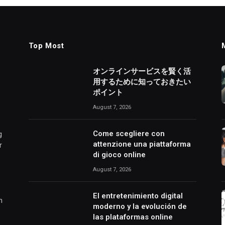
Top Most
オンラインサービスを賢く活
用するために知っておきたい
ポイント
August 7, 2026
Come scegliere con
g
attenzione una piattaforma
r
di gioco online
August 7, 2026
El entretenimiento digital
h
moderno y la evolución de
.
las plataformas online