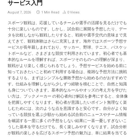
サービス入門
August 7, 2026
1 Min Read
0
Views
スポーツ観戦は、応援しているチームや選手の活躍を見るだけでも
十分に楽しいものです。しかし、試合前に展開を予想したり、デー
タを比較しながら観戦したりすると、戦術や選手交代の意味まで見
えてきて、観戦体験はさらに充実します。海外ではスポーツ予想サ
ービスが長年親しまれており、サッカー、野球、テニス、バスケッ
トボールなど、さまざまな競技で利用されています。初心者でも基
本的なルールを理解すれば、スポーツそのものへの理解が深まり、
観戦がより楽しく感じられるでしょう。予想サービスを始める前に
知っておきたいこと初めて利用する場合は、複雑な予想方法に挑戦
するよりも、まずはシンプルな勝敗予想から始めるのがおすすめで
す。仕組みを理解しながら少しずつ経験を積むことで、自然と知識
も身についていきます。基本的なルールやオッズの考え方を学びた
い方は、ブックメーカー の初心者向け解説を参考にすると、全体像
を把握しやすくなります。初心者が意識したいポイント無理なく楽
しむためには、次のような点を意識すると安心です。自分がよく知
っている競技を選ぶ少額から始める試合前のニュースやチーム情報
を確認する一度に多くの予想をしない結果に一喜一憂しすぎないこ
うした基本を守るだけでも、長く楽しみやすくなります。試合分析
が観戦の楽しさを広げるスポーツ予想の魅力は、単に結果を当てる