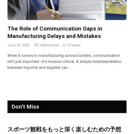
The Role of Communication Gaps in
Manufacturing Delays and Mistakes
June 25, 2025
2 Mins Read
72
Views
When it comes to manufacturing across borders, communication
isn’t just important—it’s mission-critical. A simple misinterpretation
between importer and supplier can…
Don't Miss
スポーツ観戦をもっと深く楽しむための予想