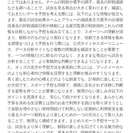
ことではありません。チームの戦術や選手の調子、過去の対戦成績
などを調べることで、試合を見る視点が大きく変わります。確認し
ておきたいデータ予想を考える際には、以下のような情報が役立ち
ます。最近の試合結果ホームとアウェーの成績差主力選手の出場状
況過去の対戦成績日程や移動による疲労監督の戦術傾向これらの情
報を比較しながら予想を組み立てることで、スポーツへの理解が深
まり、観戦そのものがより面白くなります。信頼できる情報を集め
る習慣をつけよう予想を行う際には、公式サイトやスポーツニュー
ス、データ分析サイトなど複数の情報源を確認することが重要で
す。一つの情報だけに頼るのではなく、さまざまな視点から試合を
分析することで、より客観的な判断ができるようになります。ま
た、オッズの見方や予想方法を体系的に学ぶには、ブックメーカー
のような初心者向け情報を活用すると理解が進みやすくなります。
長く楽しむための心構えどのような娯楽でも、計画的に楽しむこと
が大切です。スポーツ予想も同様で、感情に左右されず冷静に判断
する姿勢を持つことが重要になります。無理のない楽しみ方以下の
ポイントを意識すると、安心して続けやすくなります。あらかじめ
予算を決める生活費とは別のお金で利用する負けを取り戻そうとし
て金額を増やさない長時間続けて利用しない定期的に利用状況を振
り返るスポーツ観戦をより楽しむための一つの方法として取り入れ
ることで、無理なく継続できます。まとめスポーツ予想サービス
は、試合をより深く理解し、観戦の楽しさを広げてくれる魅力的な
エンターテインメントです。基本を学び、情報収集をしながら少し