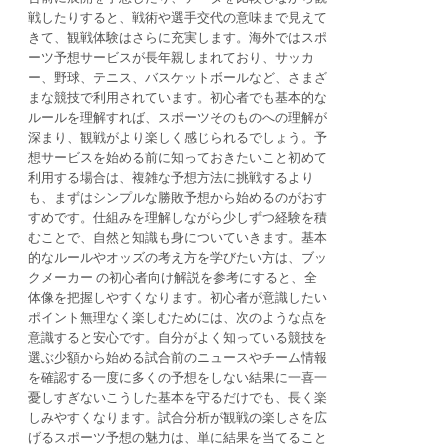
戦したりすると、戦術や選手交代の意味まで見えて
きて、観戦体験はさらに充実します。海外ではスポ
ーツ予想サービスが長年親しまれており、サッカ
ー、野球、テニス、バスケットボールなど、さまざ
まな競技で利用されています。初心者でも基本的な
ルールを理解すれば、スポーツそのものへの理解が
深まり、観戦がより楽しく感じられるでしょう。予
想サービスを始める前に知っておきたいこと初めて
利用する場合は、複雑な予想方法に挑戦するより
も、まずはシンプルな勝敗予想から始めるのがおす
すめです。仕組みを理解しながら少しずつ経験を積
むことで、自然と知識も身についていきます。基本
的なルールやオッズの考え方を学びたい方は、ブッ
クメーカー の初心者向け解説を参考にすると、全
体像を把握しやすくなります。初心者が意識したい
ポイント無理なく楽しむためには、次のような点を
意識すると安心です。自分がよく知っている競技を
選ぶ少額から始める試合前のニュースやチーム情報
を確認する一度に多くの予想をしない結果に一喜一
憂しすぎないこうした基本を守るだけでも、長く楽
しみやすくなります。試合分析が観戦の楽しさを広
げるスポーツ予想の魅力は、単に結果を当てること