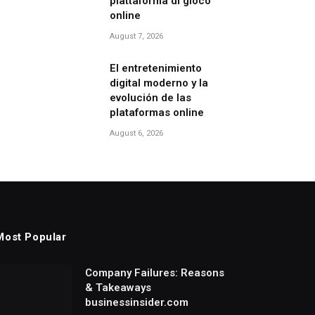
piattaforma di gioco
online
August 7, 2026
El entretenimiento
digital moderno y la
evolución de las
plataformas online
August 6, 2026
Most Popular
Company Failures: Reasons
& Takeaways
businessinsider.com