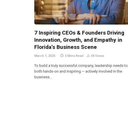
7 Inspiring CEOs & Founders Driving
Innovation, Growth, and Empathy in
Florida’s Business Scene
March 1, 2025
5 Mins Read
54
Views
To build a truly successful company, leadership needs to
both hands-on and inspiring — actively involved in the
business…