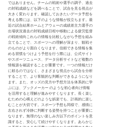
ではありません。チームの戦術や選手の調子、過去
の対戦成績などを調べることで、試合を見る視点が
大きく変わります。確認しておきたいデータ予想を
考える際には、以下のような情報が役立ちます。最
近の試合結果ホームとアウェーの成績差主力選手の
出場状況過去の対戦成績日程や移動による疲労監督
の戦術傾向これらの情報を比較しながら予想を組み
立てることで、スポーツへの理解が深まり、観戦そ
のものがより面白くなります。信頼できる情報を集
める習慣をつけよう予想を行う際には、公式サイト
やスポーツニュース、データ分析サイトなど複数の
情報源を確認することが重要です。一つの情報だけ
に頼るのではなく、さまざまな視点から試合を分析
することで、より客観的な判断ができるようになり
ます。また、オッズの見方や予想方法を体系的に学
ぶには、ブックメーカー のような初心者向け情報
を活用すると理解が進みやすくなります。長く楽し
むための心構えどのような娯楽でも、計画的に楽し
むことが大切です。スポーツ予想も同様で、感情に
左右されず冷静に判断する姿勢を持つことが重要に
なります。無理のない楽しみ方以下のポイントを意
識すると、安心して続けやすくなります。あらかじ