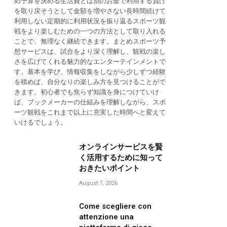
め予算を決める生活費とは別のお金で利用する負け
を取り戻そうとして金額を増やさない長時間続けて
利用しない定期的に利用状況を振り返るスポーツ観
戦をより楽しむための一つの方法として取り入れる
ことで、無理なく継続できます。まとめスポーツ予
想サービスは、試合をより深く理解し、観戦の楽し
さを広げてくれる魅力的なエンターテインメントで
す。基本を学び、情報収集をしながら少しずつ経験
を積めば、自分なりの楽しみ方を見つけることがで
きます。初心者でも焦らず知識を身につけていけ
ば、ブックメーカーの仕組みを理解しながら、スポ
ーツ観戦をこれまで以上に充実した時間へと変えて
いけるでしょう。
オンラインサービスを賢
く活用するために知って
おきたいポイント
August 7, 2026
Come scegliere con
attenzione una