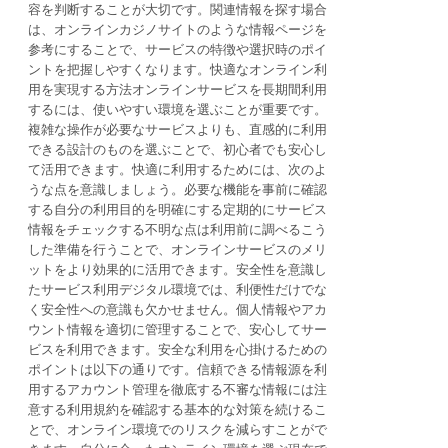
容を判断することが大切です。関連情報を探す場合
は、オンラインカジノサイトのような情報ページを
参考にすることで、サービスの特徴や選択時のポイ
ントを把握しやすくなります。快適なオンライン利
用を実現する方法オンラインサービスを長期間利用
するには、使いやすい環境を選ぶことが重要です。
複雑な操作が必要なサービスよりも、直感的に利用
できる設計のものを選ぶことで、初心者でも安心し
て活用できます。快適に利用するためには、次のよ
うな点を意識しましょう。必要な機能を事前に確認
する自分の利用目的を明確にする定期的にサービス
情報をチェックする不明な点は利用前に調べるこう
した準備を行うことで、オンラインサービスのメリ
ットをより効果的に活用できます。安全性を意識し
たサービス利用デジタル環境では、利便性だけでな
く安全性への意識も欠かせません。個人情報やアカ
ウント情報を適切に管理することで、安心してサー
ビスを利用できます。安全な利用を心掛けるための
ポイントは以下の通りです。信頼できる情報源を利
用するアカウント管理を徹底する不審な情報には注
意する利用規約を確認する基本的な対策を続けるこ
とで、オンライン環境でのリスクを減らすことがで