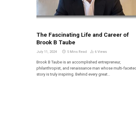
The Fascinating Life and Career of
Brook B Taube
July 11, 2024
5 Mins Read
6
Views
Brook B Taube is an accomplished entrepreneur,
philanthropist, and renaissance man whose multi-facete
story is truly inspiring. Behind every great…