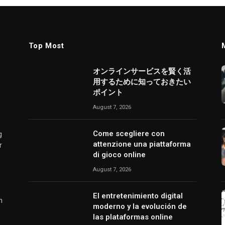
Top Most
オンラインサービスを賢く活
用するために知っておきたい
ポイント
August 7, 2026
Come scegliere con
g
attenzione una piattaforma
r
di gioco online
August 7, 2026
El entretenimiento digital
h
moderno y la evolución de
.
las plataformas online