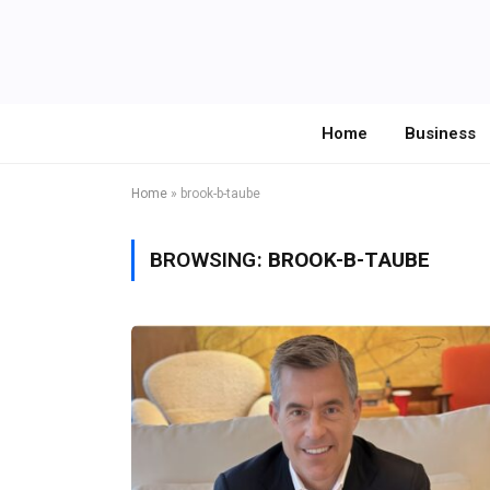
Home
Business
Home
»
brook-b-taube
BROWSING:
BROOK-B-TAUBE