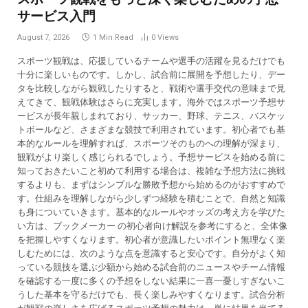
サービス入門
August 7, 2026
1 Min Read
0
Views
スポーツ観戦は、応援しているチームや選手の活躍を見るだけでも
十分に楽しいものです。しかし、試合前に展開を予想したり、デー
タを比較しながら観戦したりすると、戦術や選手交代の意味まで見
えてきて、観戦体験はさらに充実します。海外ではスポーツ予想サ
ービスが長年親しまれており、サッカー、野球、テニス、バスケッ
トボールなど、さまざまな競技で利用されています。初心者でも基
本的なルールを理解すれば、スポーツそのものへの理解が深まり、
観戦がより楽しく感じられるでしょう。予想サービスを始める前に
知っておきたいこと初めて利用する場合は、複雑な予想方法に挑戦
するよりも、まずはシンプルな勝敗予想から始めるのがおすすめで
す。仕組みを理解しながら少しずつ経験を積むことで、自然と知識
も身についていきます。基本的なルールやオッズの考え方を学びた
い方は、ブックメーカー の初心者向け解説を参考にすると、全体像
を把握しやすくなります。初心者が意識したいポイント無理なく楽
しむためには、次のような点を意識すると安心です。自分がよく知
っている競技を選ぶ少額から始める試合前のニュースやチーム情報
を確認する一度に多くの予想をしない結果に一喜一憂しすぎないこ
うした基本を守るだけでも、長く楽しみやすくなります。試合分析