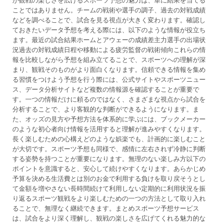
が観戦の楽しさを広げるスポーツ予想の魅力は、単に結果を当てる
ことではありません。チームの戦術や選手の調子、過去の対戦成績
などを調べることで、試合を見る視点が大きく変わります。確認し
ておきたいデータ予想を考える際には、以下のような情報が役立ち
ます。最近の試合結果ホームとアウェーの成績差主力選手の出場状
況過去の対戦成績日程や移動による疲労監督の戦術傾向これらの情
報を比較しながら予想を組み立てることで、スポーツへの理解が深
まり、観戦そのものがより面白くなります。信頼できる情報を集め
る習慣をつけよう予想を行う際には、公式サイトやスポーツニュー
ス、データ分析サイトなど複数の情報源を確認することが重要で
す。一つの情報だけに頼るのではなく、さまざまな視点から試合を
分析することで、より客観的な判断ができるようになります。ま
た、オッズの見方や予想方法を体系的に学ぶには、ブックメーカー
のような初心者向け情報を活用すると理解が進みやすくなります。
長く楽しむための心構えどのような娯楽でも、計画的に楽しむこと
が大切です。スポーツ予想も同様で、感情に左右されず冷静に判断
する姿勢を持つことが重要になります。無理のない楽しみ方以下の
ポイントを意識すると、安心して続けやすくなります。あらかじめ
予算を決める生活費とは別のお金で利用する負けを取り戻そうとし
て金額を増やさない長時間続けて利用しない定期的に利用状況を振
り返るスポーツ観戦をより楽しむための一つの方法として取り入れ
ることで、無理なく継続できます。まとめスポーツ予想サービス
は、試合をより深く理解し、観戦の楽しさを広げてくれる魅力的な