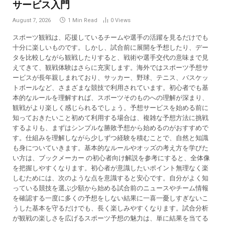
サービス入門
August 7, 2026
1 Min Read
0
Views
スポーツ観戦は、応援しているチームや選手の活躍を見るだけでも
十分に楽しいものです。しかし、試合前に展開を予想したり、デー
タを比較しながら観戦したりすると、戦術や選手交代の意味まで見
えてきて、観戦体験はさらに充実します。海外ではスポーツ予想サ
ービスが長年親しまれており、サッカー、野球、テニス、バスケッ
トボールなど、さまざまな競技で利用されています。初心者でも基
本的なルールを理解すれば、スポーツそのものへの理解が深まり、
観戦がより楽しく感じられるでしょう。予想サービスを始める前に
知っておきたいこと初めて利用する場合は、複雑な予想方法に挑戦
するよりも、まずはシンプルな勝敗予想から始めるのがおすすめで
す。仕組みを理解しながら少しずつ経験を積むことで、自然と知識
も身についていきます。基本的なルールやオッズの考え方を学びた
い方は、ブックメーカー の初心者向け解説を参考にすると、全体像
を把握しやすくなります。初心者が意識したいポイント無理なく楽
しむためには、次のような点を意識すると安心です。自分がよく知
っている競技を選ぶ少額から始める試合前のニュースやチーム情報
を確認する一度に多くの予想をしない結果に一喜一憂しすぎないこ
うした基本を守るだけでも、長く楽しみやすくなります。試合分析
が観戦の楽しさを広げるスポーツ予想の魅力は、単に結果を当てる