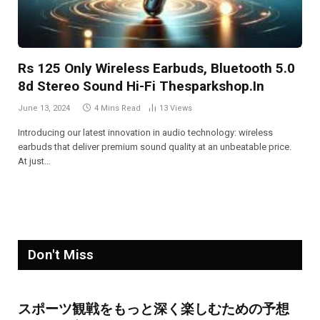
Rs 125 Only Wireless Earbuds, Bluetooth 5.0
8d Stereo Sound Hi-Fi Thesparkshop.In
June 13, 2024
4 Mins Read
13
Views
Introducing our latest innovation in audio technology: wireless
earbuds that deliver premium sound quality at an unbeatable price.
At just…
Don't Miss
スポーツ観戦をもっと深く楽しむための予想