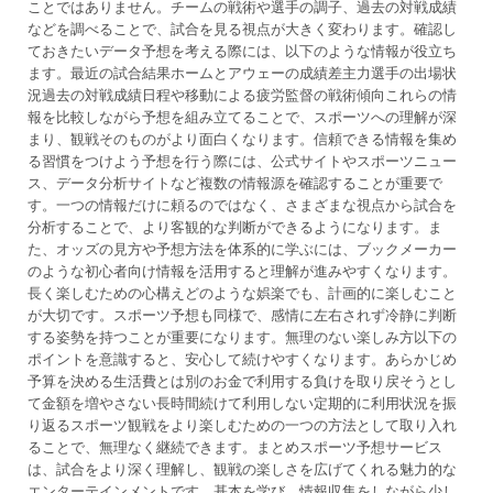
ことではありません。チームの戦術や選手の調子、過去の対戦成績
などを調べることで、試合を見る視点が大きく変わります。確認し
ておきたいデータ予想を考える際には、以下のような情報が役立ち
ます。最近の試合結果ホームとアウェーの成績差主力選手の出場状
況過去の対戦成績日程や移動による疲労監督の戦術傾向これらの情
報を比較しながら予想を組み立てることで、スポーツへの理解が深
まり、観戦そのものがより面白くなります。信頼できる情報を集め
る習慣をつけよう予想を行う際には、公式サイトやスポーツニュー
ス、データ分析サイトなど複数の情報源を確認することが重要で
す。一つの情報だけに頼るのではなく、さまざまな視点から試合を
分析することで、より客観的な判断ができるようになります。ま
た、オッズの見方や予想方法を体系的に学ぶには、ブックメーカー
のような初心者向け情報を活用すると理解が進みやすくなります。
長く楽しむための心構えどのような娯楽でも、計画的に楽しむこと
が大切です。スポーツ予想も同様で、感情に左右されず冷静に判断
する姿勢を持つことが重要になります。無理のない楽しみ方以下の
ポイントを意識すると、安心して続けやすくなります。あらかじめ
予算を決める生活費とは別のお金で利用する負けを取り戻そうとし
て金額を増やさない長時間続けて利用しない定期的に利用状況を振
り返るスポーツ観戦をより楽しむための一つの方法として取り入れ
ることで、無理なく継続できます。まとめスポーツ予想サービス
は、試合をより深く理解し、観戦の楽しさを広げてくれる魅力的な
エンターテインメントです。基本を学び、情報収集をしながら少し