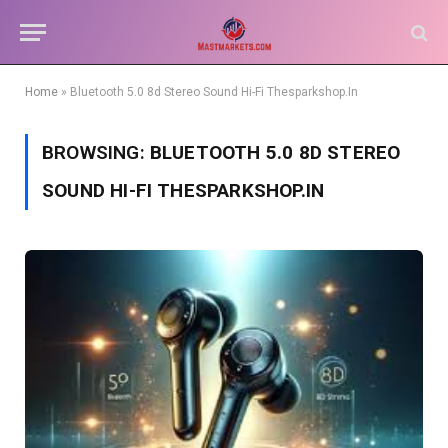
Home
»
Bluetooth 5.0 8d Stereo Sound Hi-Fi Thesparkshop.In
BROWSING:
BLUETOOTH 5.0 8D STEREO
SOUND HI-FI THESPARKSHOP.IN